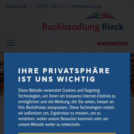
Kunden-Login
T: 07525 / 92 01 0
info@rieck-buch.de
WARENKORB
BUCHHANDLUNG
RIECK – SEIT 1938
IHRE PRIVATSPHÄRE
IST UNS WICHTIG
Diese Website verwendet Cookies und Targeting
Technologien, um Ihnen ein besseres Internet-Erlebnis zu
ermöglichen und die Werbung, die Sie sehen, besser an
Ihre Bedürfnisse anzupassen. Diese Technologien nutzen
HIER HALTEN WIR SIE ÜBER
wir außerdem um, Ergebnisse zu messen, um zu
AKTUELLE INFORMATIONEN
verstehen, woher unsere Besucher kommen oder um
AUF DEM LAUFENDEN.
unsere Website weiter zu entwickeln.