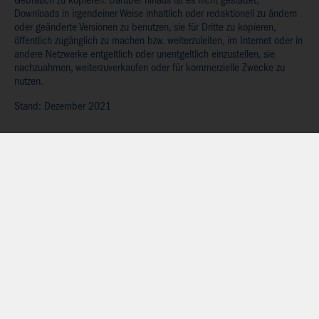
Gebrauch zu kopieren. Darüber hinaus ist es nicht gestattet,
Downloads in irgendeiner Weise inhaltlich oder redaktionell zu ändern
oder geänderte Versionen zu benutzen, sie für Dritte zu kopieren,
öffentlich zugänglich zu machen bzw. weiterzuleiten, im Internet oder in
andere Netzwerke entgeltlich oder unentgeltlich einzustellen, sie
nachzuahmen, weiterzuverkaufen oder für kommerzielle Zwecke zu
nutzen.
Stand: Dezember 2021
KONTAKT
Buchhandlung Rieck e.K.
Inh. Stefanie Dölle
Hauptstraße 63
88326
Aulendorf
T:
+49 (0)7525 / 92 01 - 0
info@rieck-buch.de
ÖFFNUNGSZEITEN