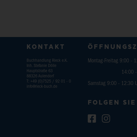
KONTAKT
ÖFFNUNGSZ
Buchhandlung Rieck e.K.
Montag-Freitag 9:00 - 
Inh. Stefanie Dölle
Hauptstraße 63
14:00 - 18:
88326
Aulendorf
T:
+49 (0)7525 / 92 01 - 0
Samstag 9:00 - 12:30 
info@rieck-buch.de
FOLGEN SIE