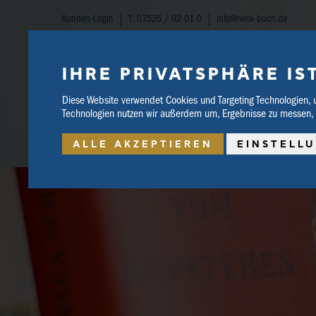
Kunden-Login
T: 07525 / 92 01 0
info@rieck-buch.de
SCHNELLSUCHE
IHRE PRIVATSPHÄRE IS
WARENKORB
0 Artikel | 0.00 €
Diese Website verwendet Cookies und Targeting Technologien, 
Technologien nutzen wir außerdem um, Ergebnisse zu messen,
ALLE AKZEPTIEREN
EINSTELL
HOME
SHOP
BUCHTIPPS