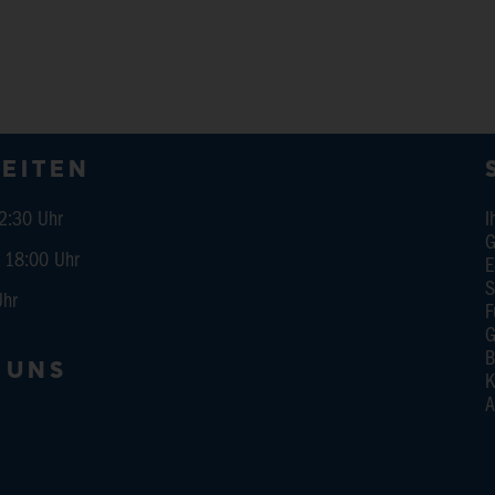
EITEN
12:30 Uhr
I
G
00 Uhr
E
S
Uhr
F
G
B
 UNS
K
A