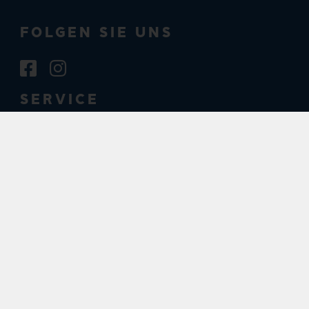
FOLGEN SIE UNS
SERVICE
Ihre Anfrage
Gutscheine
E-Books
Schulbücher
Füllerberatung
Geburtstagskorb
Büchertische in Kindergärten
Abos und Fortsetzungen
RECHTLICHES
Impressum
AGB
Datenschutz