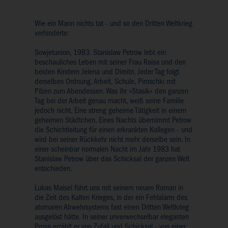
Wie ein Mann nichts tat - und so den Dritten Weltkrieg
verhinderte:
Sowjetunion, 1983. Stanislaw Petrow lebt ein
beschauliches Leben mit seiner Frau Raisa und den
beiden Kindern Jelena und Dimitri. Jeder Tag folgt
derselben Ordnung. Arbeit, Schule, Piroschki mit
Pilzen zum Abendessen. Was ihr «Stasik» den ganzen
Tag bei der Arbeit genau macht, weiß seine Familie
jedoch nicht. Eine streng geheime Tätigkeit in einem
geheimen Städtchen. Eines Nachts übernimmt Petrow
die Schichtleitung für einen erkrankten Kollegen - und
wird bei seiner Rückkehr nicht mehr derselbe sein. In
einer scheinbar normalen Nacht im Jahr 1983 hat
Stanislaw Petrow über das Schicksal der ganzen Welt
entschieden.
Lukas Maisel führt uns mit seinem neuen Roman in
die Zeit des Kalten Krieges, in der ein Fehlalarm des
atomaren Abwehrsystems fast einen Dritten Weltkrieg
ausgelöst hätte. In seiner unverwechselbar eleganten
Prosa erzählt er von Zufall und Schicksal - von einer