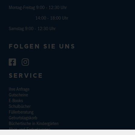
Montag-Freitag 9:00 - 12:30 Uhr
14:00 - 18:00 Uhr
Samstag 9:00 - 12:30 Uhr
FOLGEN SIE UNS
SERVICE
Ihre Anfrage
Gutscheine
E-Books
Schulbücher
Füllerberatung
Geburtstagskorb
Büchertische in Kindergärten
Abos und Fortsetzungen