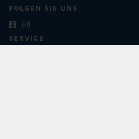
FOLGEN SIE UNS
SERVICE
Ihre Anfrage
Gutscheine
E-Books
Schulbücher
Füllerberatung
Geburtstagskorb
Büchertische in Kindergärten
Abos und Fortsetzungen
RECHTLICHES
Impressum
AGB
Datenschutz
Cookie-Einstellungen