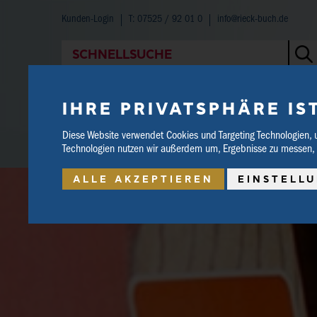
Kunden-Login
T: 07525 / 92 01 0
info@rieck-buch.de
SCHNELLSUCHE
WARENKORB
0 Artikel | 0.00 €
IHRE PRIVATSPHÄRE IS
Diese Website verwendet Cookies und Targeting Technologien, 
Technologien nutzen wir außerdem um, Ergebnisse zu messen,
HOME
SHOP
BUCHTIPPS
ALLE AKZEPTIEREN
EINSTELL