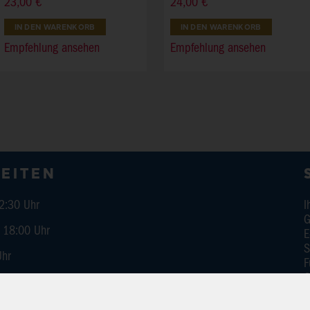
23,00 €
24,00 €
IN DEN WARENKORB
IN DEN WARENKORB
Empfehlung ansehen
Empfehlung ansehen
EITEN
12:30 Uhr
I
G
00 Uhr
E
S
Uhr
F
G
B
 UNS
K