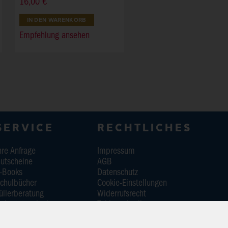
16,00 €
IN DEN WARENKORB
Empfehlung ansehen
SERVICE
RECHTLICHES
hre Anfrage
Impressum
utscheine
AGB
-Books
Datenschutz
chulbücher
Cookie-Einstellungen
üllerberatung
Widerrufsrecht
eburtstagskorb
Zahlungsbedingungen
üchertische in
Versandinformation
indergärten