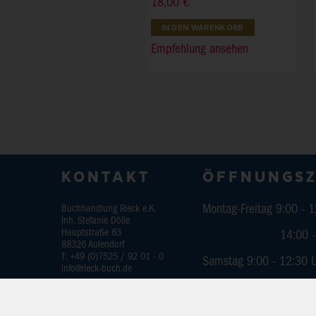
18,00 €
IN DEN WARENKORB
Empfehlung ansehen
KONTAKT
ÖFFNUNGSZ
Buchhandlung Rieck e.K.
Montag-Freitag 9:00 - 
Inh. Stefanie Dölle
Hauptstraße 63
14:00 - 18:
88326
Aulendorf
T:
+49 (0)7525 / 92 01 - 0
Samstag 9:00 - 12:30 
info@rieck-buch.de
FOLGEN SIE