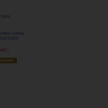
 Claire:
Schöne Literatur
453275355
MwSt.)
ARENKORB